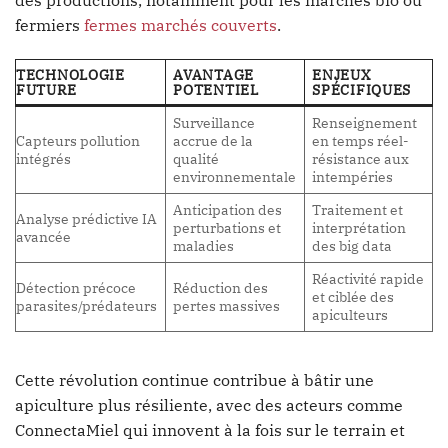
fermiers
fermes marchés couverts
.
TECHNOLOGIE
AVANTAGE
ENJEUX
FUTURE
POTENTIEL
SPÉCIFIQUES
Surveillance
Renseignement
Capteurs pollution
accrue de la
en temps réel-
intégrés
qualité
résistance aux
environnementale
intempéries
Anticipation des
Traitement et
Analyse prédictive IA
perturbations et
interprétation
avancée
maladies
des big data
Réactivité rapide
Détection précoce
Réduction des
et ciblée des
parasites/prédateurs
pertes massives
apiculteurs
Cette révolution continue contribue à bâtir une
apiculture plus résiliente, avec des acteurs comme
ConnectaMiel qui innovent à la fois sur le terrain et