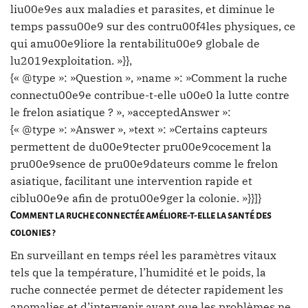
liu00e9es aux maladies et parasites, et diminue le
temps passu00e9 sur des contru00f4les physiques, ce
qui amu00e9liore la rentabilitu00e9 globale de
lu2019exploitation. »}},
{« @type »: »Question », »name »: »Comment la ruche
connectu00e9e contribue-t-elle u00e0 la lutte contre
le frelon asiatique ? », »acceptedAnswer »:
{« @type »: »Answer », »text »: »Certains capteurs
permettent de du00e9tecter pru00e9cocement la
pru00e9sence de pru00e9dateurs comme le frelon
asiatique, facilitant une intervention rapide et
ciblu00e9e afin de protu00e9ger la colonie. »}}]}
Comment la ruche connectée améliore-t-elle la santé des
colonies ?
En surveillant en temps réel les paramètres vitaux
tels que la température, l’humidité et le poids, la
ruche connectée permet de détecter rapidement les
anomalies et d’intervenir avant que les problèmes ne