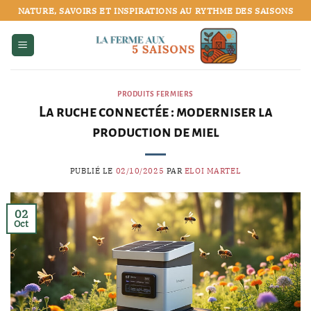
Passer
NATURE, SAVOIRS ET INSPIRATIONS AU RYTHME DES SAISONS
au
contenu
PRODUITS FERMIERS
La ruche connectée : moderniser la
production de miel
PUBLIÉ LE
02/10/2025
PAR
ELOI MARTEL
02
Oct