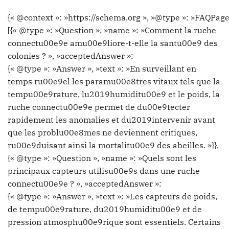
{« @context »: »https://schema.org », »@type »: »FAQPage
[{« @type »: »Question », »name »: »Comment la ruche
connectu00e9e amu00e9liore-t-elle la santu00e9 des
colonies ? », »acceptedAnswer »:
{« @type »: »Answer », »text »: »En surveillant en
temps ru00e9el les paramu00e8tres vitaux tels que la
tempu00e9rature, lu2019humiditu00e9 et le poids, la
ruche connectu00e9e permet de du00e9tecter
rapidement les anomalies et du2019intervenir avant
que les problu00e8mes ne deviennent critiques,
ru00e9duisant ainsi la mortalitu00e9 des abeilles. »}},
{« @type »: »Question », »name »: »Quels sont les
principaux capteurs utilisu00e9s dans une ruche
connectu00e9e ? », »acceptedAnswer »:
{« @type »: »Answer », »text »: »Les capteurs de poids,
de tempu00e9rature, du2019humiditu00e9 et de
pression atmosphu00e9rique sont essentiels. Certains