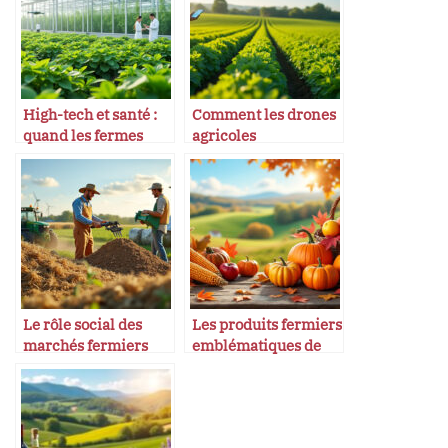
High-tech et santé :
Comment les drones
quand les fermes
agricoles
produisent des
révolutionnent nos
médicaments
champs
Le rôle social des
Les produits fermiers
marchés fermiers
emblématiques de
dans les villages
l’automne