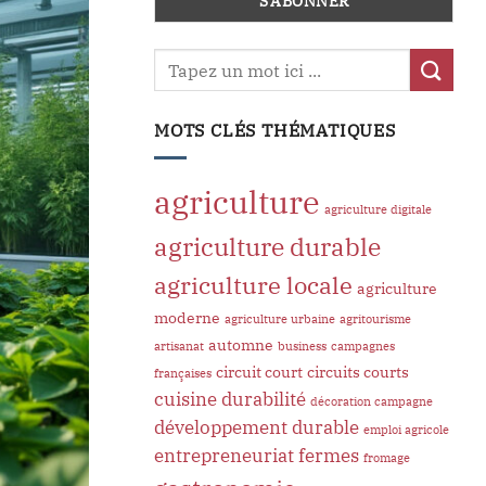
MOTS CLÉS THÉMATIQUES
agriculture
agriculture digitale
agriculture durable
agriculture locale
agriculture
moderne
agriculture urbaine
agritourisme
automne
artisanat
business
campagnes
circuit court
circuits courts
françaises
cuisine
durabilité
décoration campagne
développement durable
emploi agricole
entrepreneuriat
fermes
fromage