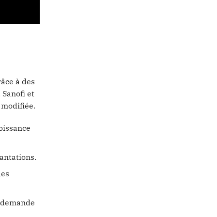
râce à des
 Sanofi et
 modifiée.
roissance
antations.
des
a demande