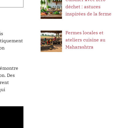
déchet : astuces
inspirées de la ferme
Fermes locales et
is
ateliers cuisine au
astiquement
Maharashtra
ion
 démontre
on. Des
trent
qui