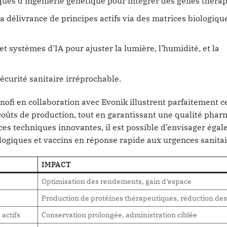
ques d’ingénierie génétique pour intégrer des gènes théra
a délivrance de principes actifs via des matrices biologiqu
et systèmes d’IA pour ajuster la lumière, l’humidité, et la
sécurité sanitaire irréprochable.
nofi en collaboration avec Evonik illustrent parfaitement c
 coûts de production, tout en garantissant une qualité pha
es techniques innovantes, il est possible d’envisager éga
logiques et vaccins en réponse rapide aux urgences sanitai
IMPACT
Optimisation des rendements, gain d’espace
Production de protéines thérapeutiques, réduction des
 actifs
Conservation prolongée, administration ciblée