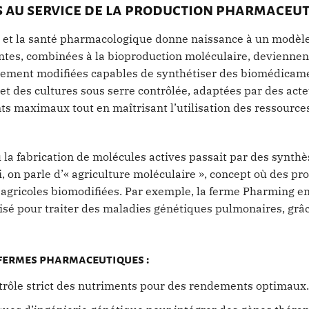
s au service de la production pharmaceu
es et la santé pharmacologique donne naissance à un modèle
tes, combinées à la bioproduction moléculaire, deviennen
quement modifiées capables de synthétiser des biomédicam
t des cultures sous serre contrôlée, adaptées par des act
 maximaux tout en maîtrisant l’utilisation des ressource
 la fabrication de molécules actives passait par des synth
, on parle d’« agriculture moléculaire », concept où des pr
 agricoles biomodifiées. Par exemple, la ferme Pharming e
isé pour traiter des maladies génétiques pulmonaires, grâ
 fermes pharmaceutiques :
trôle strict des nutriments pour des rendements optimaux.