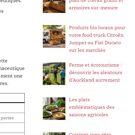
peutiques.
armoires sur-mesure
es
Produits bio locaux pour
votre food truck Citroën
Jumper ou Fiat Ducato
sur les marchés
ette
Ferme et écotourisme :
rmaceutique
découvrir les alentours
lement une
d’Auckland autrement
res.
Les plats
emblématiques des
saisons agricoles
 pertes
Cuisiner avec zéro