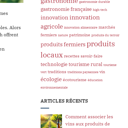
gastronomie
gastronomie durable
gastronomie française
high-tech
rmes
innovation
innovation
agricole
marchés
les. Alors
innovation alimentaire
h offrent
fermiers
patrimoine
nature
produits du terroir
produits
produits fermiers
 en
locaux
recettes
savoir-faire
technologie
tourisme rural
tourisme
traditions
vin
vert
traditions paysannes
écologie
écotourisme
éducation
environnementale
ARTICLES RÉCENTS
Comment associer les
vins aux produits de