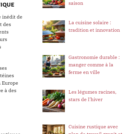
saison
tique
 inédit de
La cuisine solaire :
t des
tradition et innovation
ents
eurs
s
Gastronomie durable :
manger comme à la
èses
ferme en ville
otéines
n Europe
ce à des
Les légumes racines,
stars de l’hiver
Cuisine rustique avec
plan de travail granit et