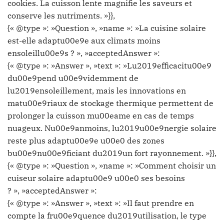
cookies. La cuisson lente magnifie les saveurs et
conserve les nutriments. »}},
{« @type »: »Question », »name »: »La cuisine solaire
est-elle adaptu00e9e aux climats moins
ensoleillu00e9s ? », »acceptedAnswer »:
{« @type »: »Answer », »text »: »Lu2019efficacitu00e9
du00e9pend u00e9videmment de
lu2019ensoleillement, mais les innovations en
matu00e9riaux de stockage thermique permettent de
prolonger la cuisson mu00eame en cas de temps
nuageux. Nu00e9anmoins, lu2019u00e9nergie solaire
reste plus adaptu00e9e u00e0 des zones
bu00e9nu00e9ficiant du2019un fort rayonnement. »}},
{« @type »: »Question », »name »: »Comment choisir un
cuiseur solaire adaptu00e9 u00e0 ses besoins
? », »acceptedAnswer »:
{« @type »: »Answer », »text »: »Il faut prendre en
compte la fru00e9quence du2019utilisation, le type