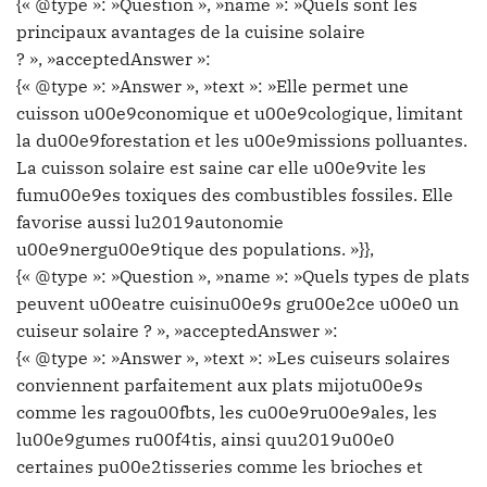
{« @type »: »Question », »name »: »Quels sont les
principaux avantages de la cuisine solaire
? », »acceptedAnswer »:
{« @type »: »Answer », »text »: »Elle permet une
cuisson u00e9conomique et u00e9cologique, limitant
la du00e9forestation et les u00e9missions polluantes.
La cuisson solaire est saine car elle u00e9vite les
fumu00e9es toxiques des combustibles fossiles. Elle
favorise aussi lu2019autonomie
u00e9nergu00e9tique des populations. »}},
{« @type »: »Question », »name »: »Quels types de plats
peuvent u00eatre cuisinu00e9s gru00e2ce u00e0 un
cuiseur solaire ? », »acceptedAnswer »:
{« @type »: »Answer », »text »: »Les cuiseurs solaires
conviennent parfaitement aux plats mijotu00e9s
comme les ragou00fbts, les cu00e9ru00e9ales, les
lu00e9gumes ru00f4tis, ainsi quu2019u00e0
certaines pu00e2tisseries comme les brioches et