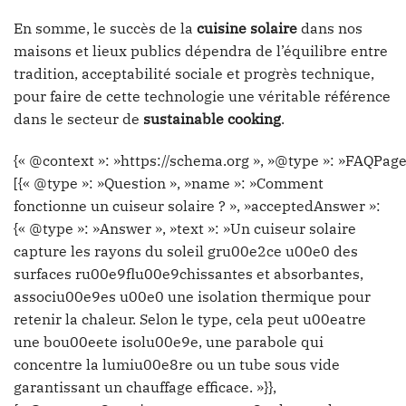
En somme, le succès de la
cuisine solaire
dans nos
maisons et lieux publics dépendra de l’équilibre entre
tradition, acceptabilité sociale et progrès technique,
pour faire de cette technologie une véritable référence
dans le secteur de
sustainable cooking
.
{« @context »: »https://schema.org », »@type »: »FAQPage
[{« @type »: »Question », »name »: »Comment
fonctionne un cuiseur solaire ? », »acceptedAnswer »:
{« @type »: »Answer », »text »: »Un cuiseur solaire
capture les rayons du soleil gru00e2ce u00e0 des
surfaces ru00e9flu00e9chissantes et absorbantes,
associu00e9es u00e0 une isolation thermique pour
retenir la chaleur. Selon le type, cela peut u00eatre
une bou00eete isolu00e9e, une parabole qui
concentre la lumiu00e8re ou un tube sous vide
garantissant un chauffage efficace. »}},