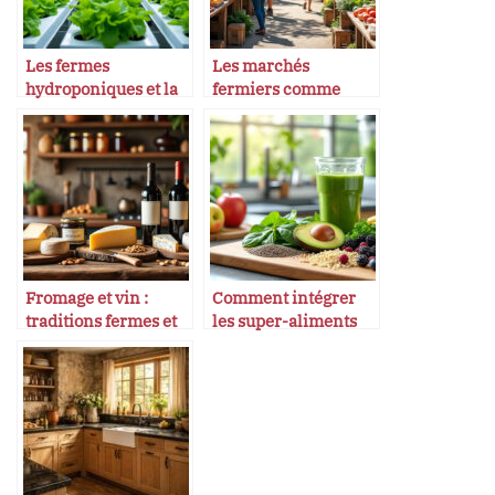
Les fermes
Les marchés
hydroponiques et la
fermiers comme
tech derrière leur
lieux de découvertes
succès
gastronomiques
Fromage et vin :
Comment intégrer
traditions fermes et
les super-aliments
gastronomiques
dans une cuisine
simple