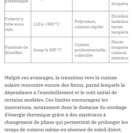
parabolique
températu
Excellente
Cuiseur à
Polyvalent,
isolation,
tube sous
110 à >300 °C
cuisson rapide
haute
vide
températu
Haute
Cuisine
Parabole de
températu
Jusqu’à 400 °C
professionnelle,
Scheffler
cuisson
collective
intérieure
Malgré ces avantages, la transition vers la cuisine
solaire rencontre encore des freins, parmi lesquels la
dépendance à l’ensoleillement et le coût initial de
certains modèles. Ces limites encouragent les
innovations, notamment dans le domaine du stockage
d’énergie thermique grâce à des matériaux à
changement de phase qui permettent de prolonger les
temps de cuisson même en absence de soleil direct.