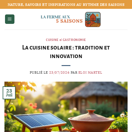
Passer
NATURE, SAVOIRS ET INSPIRATIONS AU RYTHME DES SAISONS
au
contenu
CUISINE & GASTRONOMIE
La cuisine solaire : tradition et
innovation
PUBLIÉ LE
23/07/2026
PAR
ELOI MARTEL
23
Juil