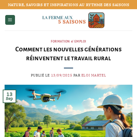
Passer
NATURE, SAVOIRS ET INSPIRATIONS AU RYTHME DES SAISONS
au
contenu
FORMATION & EMPLOI
Comment les nouvelles générations
réinventent le travail rural
PUBLIÉ LE
13/09/2025
PAR
ELOI MARTEL
13
Sep