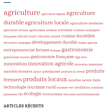
agriculture
agriculture
agriculture digitale
durable
agriculture locale
agriculture moderne
automne
agriculture urbaine
agritourisme
artisanat
business
campagnes
cuisine
durabilité
circuit court
circuits courts
françaises
développement durable
décoration campagne
emploi agricole
gastronomie
entrepreneuriat
fermes
fromage
gastronomie française
gastronomie durable
high-tech
innovation agricole
innovation
innovation alimentaire
produits
marchés fermiers
patrimoine
nature
produits du terroir
produits locaux
fermiers
recettes
savoir-faire
technologie
tourisme rural
traditions
tourisme vert
traditions
écologie
vin
écotourisme
paysannes
éducation environnementale
ARTICLES RÉCENTS