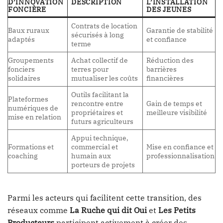
D’INNOVATION
DESCRIPTION
L’INSTALLATION
FONCIÈRE
DES JEUNES
Contrats de location
Baux ruraux
Garantie de stabilité
sécurisés à long
adaptés
et confiance
terme
Groupements
Achat collectif de
Réduction des
fonciers
terres pour
barrières
solidaires
mutualiser les coûts
financières
Outils facilitant la
Plateformes
rencontre entre
Gain de temps et
numériques de
propriétaires et
meilleure visibilité
mise en relation
futurs agriculteurs
Appui technique,
Formations et
commercial et
Mise en confiance et
coaching
humain aux
professionnalisation
porteurs de projets
Parmi les acteurs qui facilitent cette transition, des
réseaux comme
La Ruche qui dit Oui
et
Les Petits
Producteurs
participent activement à créer des