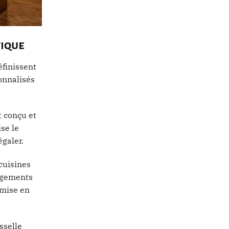
tique
éfinissent
onnalisés
t conçu et
ise le
égaler.
cuisines
angements
 mise en
sselle