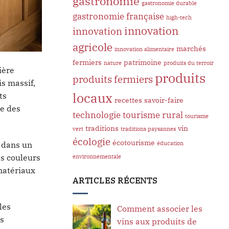
gastronomie
gastronomie durable
gastronomie française
high-tech
innovation
innovation
agricole
marchés
innovation alimentaire
fermiers
patrimoine
nature
produits du terroir
ière
produits
produits fermiers
s massif,
locaux
ts
recettes
savoir-faire
ée des
technologie
tourisme rural
tourisme
traditions
vin
vert
traditions paysannes
écologie
écotourisme
t dans un
éducation
es couleurs
environnementale
matériaux
ARTICLES RÉCENTS
les
Comment associer les
s
vins aux produits de