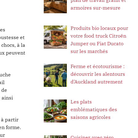
armoires sur-mesure
Produits bio locaux pour
ses
votre food truck Citroën
bustesse et
Jumper ou Fiat Ducato
chocs, à la
sur les marchés
aux peuvent
Ferme et écotourisme :
découvrir les alentours
ouche
d’Auckland autrement
il
 de
 ainsi
Les plats
emblématiques des
saisons agricoles
à partir
 en forme.
our
Cuisiner avec zéro