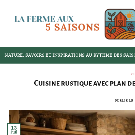
Passer
au
contenu
NATURE, SAVOIRS ET INSPIRATIONS AU RYTHME DES SAI
C
Cuisine rustique avec plan d
PUBLIÉ LE
13
Juil