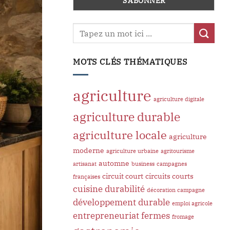
MOTS CLÉS THÉMATIQUES
agriculture
agriculture digitale
agriculture durable
agriculture locale
agriculture
moderne
agriculture urbaine
agritourisme
automne
artisanat
business
campagnes
circuit court
circuits courts
françaises
cuisine
durabilité
décoration campagne
développement durable
emploi agricole
entrepreneuriat
fermes
fromage