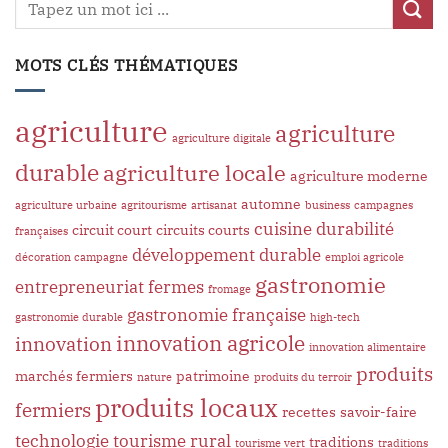
MOTS CLÉS THÉMATIQUES
agriculture
agriculture
agriculture digitale
durable
agriculture locale
agriculture moderne
automne
agriculture urbaine
agritourisme
artisanat
business
campagnes
cuisine
durabilité
circuit court
circuits courts
françaises
développement durable
décoration campagne
emploi agricole
gastronomie
entrepreneuriat
fermes
fromage
gastronomie française
gastronomie durable
high-tech
innovation agricole
innovation
innovation alimentaire
produits
marchés fermiers
patrimoine
nature
produits du terroir
produits locaux
fermiers
recettes
savoir-faire
technologie
tourisme rural
traditions
tourisme vert
traditions