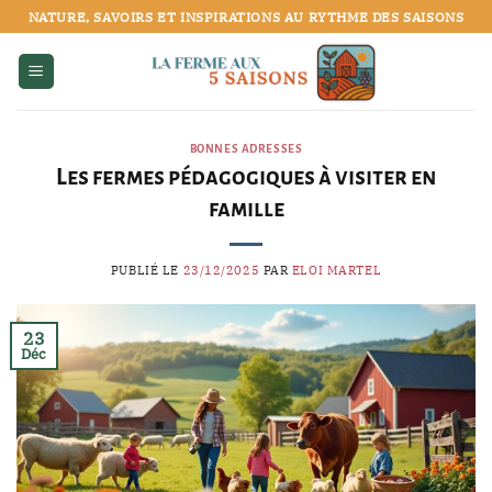
Passer
NATURE, SAVOIRS ET INSPIRATIONS AU RYTHME DES SAISONS
au
contenu
BONNES ADRESSES
Les fermes pédagogiques à visiter en
famille
PUBLIÉ LE
23/12/2025
PAR
ELOI MARTEL
23
Déc