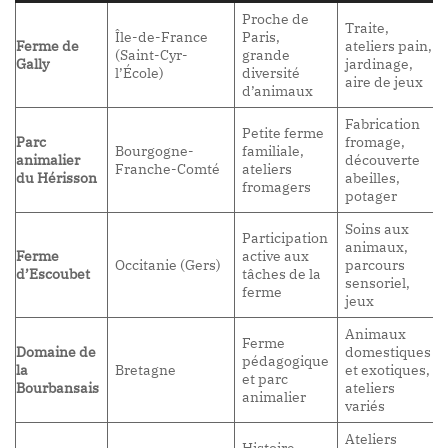
Proche de
Traite,
Île-de-France
Paris,
Ferme de
ateliers pain,
(Saint-Cyr-
grande
Gally
jardinage,
l’École)
diversité
aire de jeux
d’animaux
Fabrication
Petite ferme
Parc
fromage,
Bourgogne-
familiale,
animalier
découverte
Franche-Comté
ateliers
du Hérisson
abeilles,
fromagers
potager
Soins aux
Participation
animaux,
Ferme
active aux
Occitanie (Gers)
parcours
d’Escoubet
tâches de la
sensoriel,
ferme
jeux
Animaux
Ferme
Domaine de
domestiques
pédagogique
la
Bretagne
et exotiques,
et parc
Bourbansais
ateliers
animalier
variés
Ateliers
Histoire