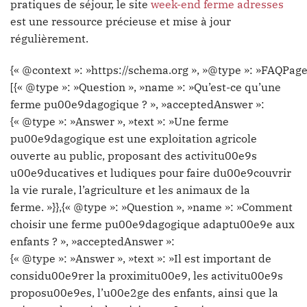
pratiques de séjour, le site
week-end ferme adresses
est une ressource précieuse et mise à jour
régulièrement.
{« @context »: »https://schema.org », »@type »: »FAQPage
[{« @type »: »Question », »name »: »Qu’est-ce qu’une
ferme pu00e9dagogique ? », »acceptedAnswer »:
{« @type »: »Answer », »text »: »Une ferme
pu00e9dagogique est une exploitation agricole
ouverte au public, proposant des activitu00e9s
u00e9ducatives et ludiques pour faire du00e9couvrir
la vie rurale, l’agriculture et les animaux de la
ferme. »}},{« @type »: »Question », »name »: »Comment
choisir une ferme pu00e9dagogique adaptu00e9e aux
enfants ? », »acceptedAnswer »:
{« @type »: »Answer », »text »: »Il est important de
considu00e9rer la proximitu00e9, les activitu00e9s
proposu00e9es, l’u00e2ge des enfants, ainsi que la