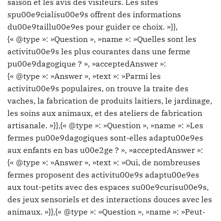
saison et les avis des visiteurs. Les sites
spu00e9cialisu00e9s offrent des informations
du00e9taillu00e9es pour guider ce choix. »}},
{« @type »: »Question », »name »: »Quelles sont les
activitu00e9s les plus courantes dans une ferme
pu00e9dagogique ? », »acceptedAnswer »:
{« @type »: »Answer », »text »: »Parmi les
activitu00e9s populaires, on trouve la traite des
vaches, la fabrication de produits laitiers, le jardinage,
les soins aux animaux, et des ateliers de fabrication
artisanale. »}},{« @type »: »Question », »name »: »Les
fermes pu00e9dagogiques sont-elles adaptu00e9es
aux enfants en bas u00e2ge ? », »acceptedAnswer »:
{« @type »: »Answer », »text »: »Oui, de nombreuses
fermes proposent des activitu00e9s adaptu00e9es
aux tout-petits avec des espaces su00e9curisu00e9s,
des jeux sensoriels et des interactions douces avec les
animaux. »}},{« @type »: »Question », »name »: »Peut-