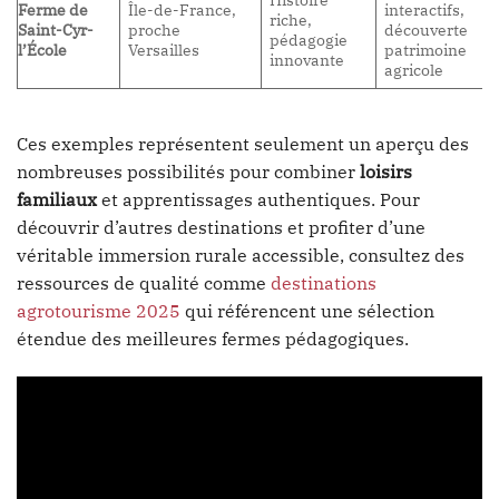
Ferme de
Île-de-France,
interactifs,
riche,
Saint-Cyr-
proche
découverte
pédagogie
l’École
Versailles
patrimoine
innovante
agricole
Ces exemples représentent seulement un aperçu des
nombreuses possibilités pour combiner
loisirs
familiaux
et apprentissages authentiques. Pour
découvrir d’autres destinations et profiter d’une
véritable immersion rurale accessible, consultez des
ressources de qualité comme
destinations
agrotourisme 2025
qui référencent une sélection
étendue des meilleures fermes pédagogiques.