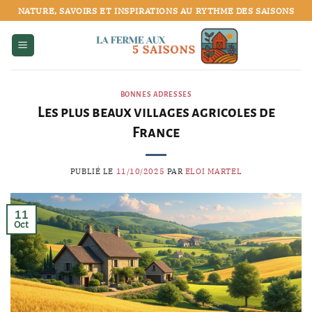
Passer
NATURE, SAVOIRS ET INSPIRATIONS AU RYTHME DES SAISONS
au
contenu
BONNES ADRESSES
Les plus beaux villages agricoles de
France
PUBLIÉ LE
11/10/2025
PAR
ELOI MARTEL
11
Oct