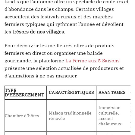
tandis que l’automne offre un spectacle de couleurs et
d’abondance dans les champs. Certains villages
accueillent des festivals ruraux et des marchés
fermiers typiques qui rythment l’année et dévoilent
les
trésors de nos villages
.
Pour découvrir les meilleures offres de produits
fermiers en direct ou organiser une balade
gourmande, la plateforme
La Ferme aux 5 Saisons
présente une sélection actualisée de producteurs et
d’animations à ne pas manquer.
TYPE
CARACTÉRISTIQUES
AVANTAGES
C
D’HÉBERGEMENT
Ré
Immersion
l’
Maison traditionnelle
culturelle,
Chambre d’hôtes
pr
rénovée
accueil
ho
chaleureux
sa