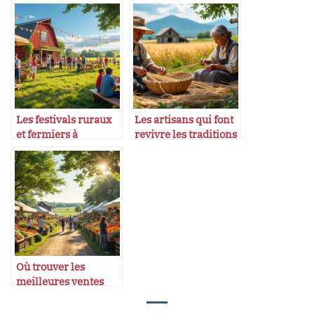
transformées en
campagnes
festivals
françaises
Les festivals ruraux
Les artisans qui font
et fermiers à
revivre les traditions
découvrir
paysannes
Où trouver les
meilleures ventes
directes de produits
fermiers