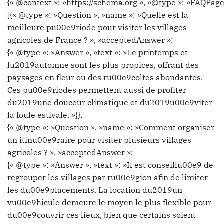
{« @context »: »https://schema.org », »@type »: »FAQPage
[{« @type »: »Question », »name »: »Quelle est la
meilleure pu00e9riode pour visiter les villages
agricoles de France ? », »acceptedAnswer »:
{« @type »: »Answer », »text »: »Le printemps et
lu2019automne sont les plus propices, offrant des
paysages en fleur ou des ru00e9coltes abondantes.
Ces pu00e9riodes permettent aussi de profiter
du2019une douceur climatique et du2019u00e9viter
la foule estivale. »}},
{« @type »: »Question », »name »: »Comment organiser
un itinu00e9raire pour visiter plusieurs villages
agricoles ? », »acceptedAnswer »:
{« @type »: »Answer », »text »: »Il est conseillu00e9 de
regrouper les villages par ru00e9gion afin de limiter
les du00e9placements. La location du2019un
vu00e9hicule demeure le moyen le plus flexible pour
du00e9couvrir ces lieux, bien que certains soient