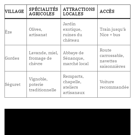
SPÉCIALITÉS
ATTRACTIONS
VILLAGE
ACCÈS
AGRICOLES
LOCALES
Jardin
Olives,
exotique,
Train jusqu’à
Èze
artisanat
ruines du
Nice + bus
château
Route
Lavande, miel,
Abbaye de
carrossable,
Gordes
fromage de
Sénanque,
navettes
chèvre
marché local
saisonnières
Remparts,
Vignoble,
chapelle,
Voiture
Séguret
poterie
ateliers
recommandée
traditionnelle
artisanaux