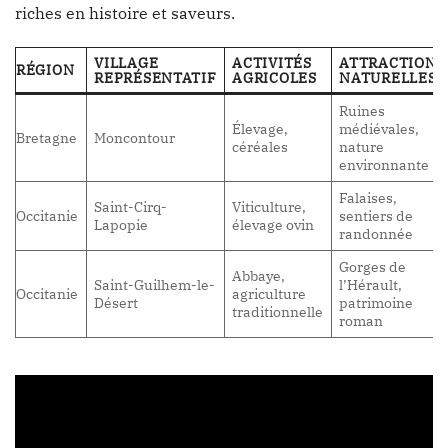
riches en histoire et saveurs.
VILLAGE
ACTIVITÉS
ATTRACTIONS
RÉGION
REPRÉSENTATIF
AGRICOLES
NATURELLES
Ruines
Élevage,
médiévales,
Bretagne
Moncontour
céréales
nature
environnante
Falaises,
Saint-Cirq-
Viticulture,
Occitanie
sentiers de
Lapopie
élevage ovin
randonnée
Gorges de
Abbaye,
Saint-Guilhem-le-
l’Hérault,
Occitanie
agriculture
Désert
patrimoine
traditionnelle
roman