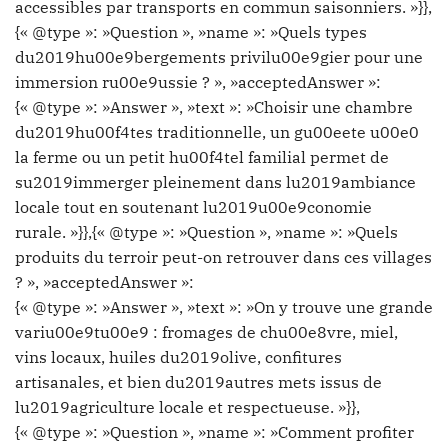
accessibles par transports en commun saisonniers. »}},
{« @type »: »Question », »name »: »Quels types
du2019hu00e9bergements privilu00e9gier pour une
immersion ru00e9ussie ? », »acceptedAnswer »:
{« @type »: »Answer », »text »: »Choisir une chambre
du2019hu00f4tes traditionnelle, un gu00eete u00e0
la ferme ou un petit hu00f4tel familial permet de
su2019immerger pleinement dans lu2019ambiance
locale tout en soutenant lu2019u00e9conomie
rurale. »}},{« @type »: »Question », »name »: »Quels
produits du terroir peut-on retrouver dans ces villages
? », »acceptedAnswer »:
{« @type »: »Answer », »text »: »On y trouve une grande
variu00e9tu00e9 : fromages de chu00e8vre, miel,
vins locaux, huiles du2019olive, confitures
artisanales, et bien du2019autres mets issus de
lu2019agriculture locale et respectueuse. »}},
{« @type »: »Question », »name »: »Comment profiter