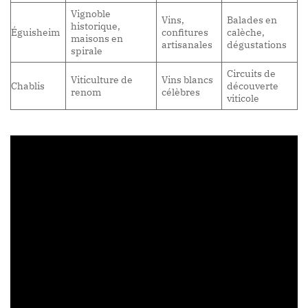
Vignoble
Vins,
Balades en
historique,
Éguisheim
confitures
calèche,
maisons en
artisanales
dégustations
spirale
Circuits de
Viticulture de
Vins blancs
Chablis
découverte
renom
célèbres
viticole