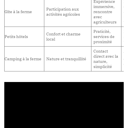
Expérience
Pr
immersive,
é
Participation aux
Gîte à la ferme
rencontre
ad
activités agricoles
avec
(c
agriculteurs
te
Praticité,
Ré
Confort et charme
Petits hôtels
services de
sa
local
proximité
to
Contact
Vé
direct avec la
Camping à la ferme
Nature et tranquillité
é
nature,
di
simplicité