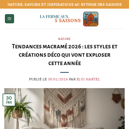
Passer
NATURE, SAVOIRS ET INSPIRATIONS AU RYTHME DES SAISONS
au
contenu
NATURE
Tendances macramé 2026 : les styles et
créations déco qui vont exploser
cette année
PUBLIÉ LE
30/01/2026
PAR
ELOI MARTEL
30
Jan