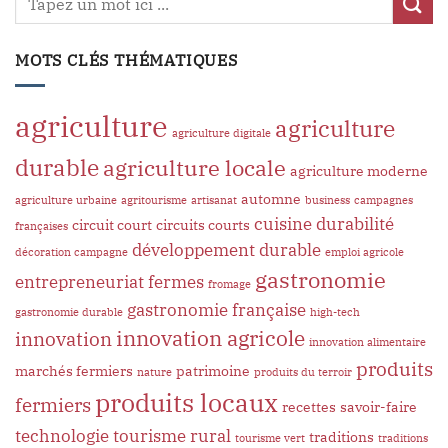
MOTS CLÉS THÉMATIQUES
agriculture
agriculture
agriculture digitale
durable
agriculture locale
agriculture moderne
automne
agriculture urbaine
agritourisme
artisanat
business
campagnes
cuisine
durabilité
circuit court
circuits courts
françaises
développement durable
décoration campagne
emploi agricole
gastronomie
entrepreneuriat
fermes
fromage
gastronomie française
gastronomie durable
high-tech
innovation agricole
innovation
innovation alimentaire
produits
marchés fermiers
patrimoine
nature
produits du terroir
produits locaux
fermiers
recettes
savoir-faire
technologie
tourisme rural
traditions
tourisme vert
traditions