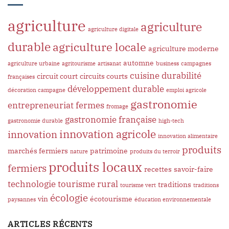
agriculture
agriculture
agriculture digitale
durable
agriculture locale
agriculture moderne
automne
agriculture urbaine
agritourisme
artisanat
business
campagnes
cuisine
durabilité
circuit court
circuits courts
françaises
développement durable
décoration campagne
emploi agricole
gastronomie
entrepreneuriat
fermes
fromage
gastronomie française
gastronomie durable
high-tech
innovation agricole
innovation
innovation alimentaire
produits
marchés fermiers
patrimoine
nature
produits du terroir
produits locaux
fermiers
recettes
savoir-faire
technologie
tourisme rural
traditions
tourisme vert
traditions
écologie
vin
écotourisme
paysannes
éducation environnementale
ARTICLES RÉCENTS