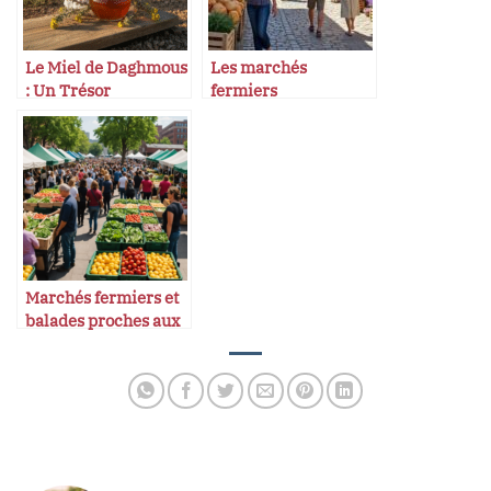
Le Miel de Daghmous
Les marchés
: Un Trésor
fermiers
Thérapeutique du
incontournables en
Maroc
France
Marchés fermiers et
balades proches aux
États-Unis