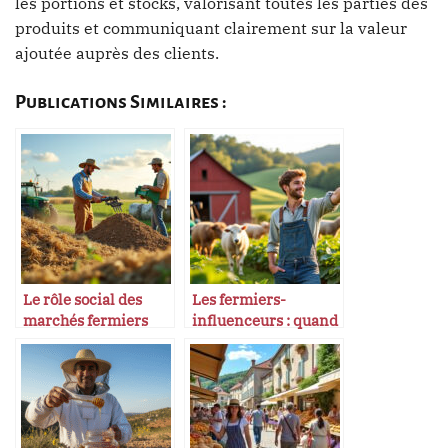
les portions et stocks, valorisant toutes les parties des
produits et communiquant clairement sur la valeur
ajoutée auprès des clients.
Publications Similaires :
Le rôle social des
Les fermiers-
marchés fermiers
influenceurs : quand
dans les villages
la tradition devient
tendance