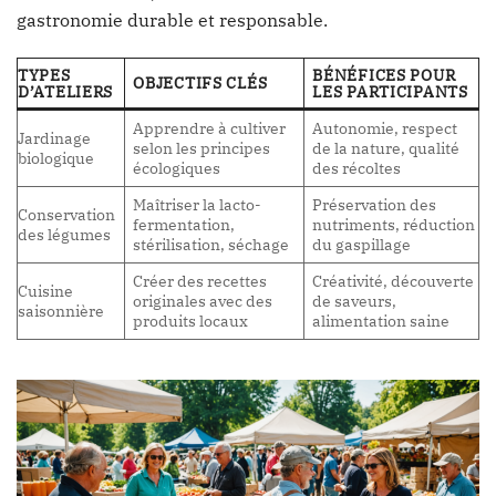
gastronomie durable et responsable.
TYPES
BÉNÉFICES POUR
OBJECTIFS CLÉS
D’ATELIERS
LES PARTICIPANTS
Apprendre à cultiver
Autonomie, respect
Jardinage
selon les principes
de la nature, qualité
biologique
écologiques
des récoltes
Maîtriser la lacto-
Préservation des
Conservation
fermentation,
nutriments, réduction
des légumes
stérilisation, séchage
du gaspillage
Créer des recettes
Créativité, découverte
Cuisine
originales avec des
de saveurs,
saisonnière
produits locaux
alimentation saine