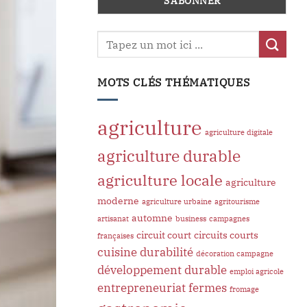
MOTS CLÉS THÉMATIQUES
agriculture
agriculture digitale
agriculture durable
agriculture locale
agriculture
moderne
agriculture urbaine
agritourisme
automne
artisanat
business
campagnes
circuit court
circuits courts
françaises
cuisine
durabilité
décoration campagne
développement durable
emploi agricole
entrepreneuriat
fermes
fromage