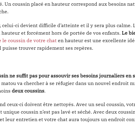
upé. Un coussin placé en hauteur correspond aux besoins na
che.
lui-ci devient difficile d’atteinte et il y sera plus calme. 
n hauteur et forcément hors de portée de vos enfants.
Le bi
 le coussin de votre chat
en hauteur est une excellente idée
l puisse trouver rapidement ses repères.
ssin ne suffit pas pour assouvir ses besoins journaliers en
tre matou va chercher à se réfugier dans un nouvel endroit 
 moins
deux coussins
.
d ceux-ci doivent être nettoyés. Avec un seul coussin, vot
 unique coussin n’est pas lavé et séché. Avec deux coussin
t leur entretien et votre chat aura toujours un endroit con