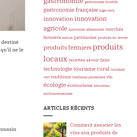
gastronomie
gastronomie durable
gastronomie française
high-tech
innovation
innovation
agricole
marchés
innovation alimentaire
fermiers
patrimoine
nature
produits du terroir
i destiné
produits
produits fermiers
qu’il ne le
locaux
recettes
savoir-faire
technologie
tourisme rural
tourisme
traditions
vin
vert
traditions paysannes
écologie
écotourisme
éducation
environnementale
ARTICLES RÉCENTS
Comment associer les
coussin
vins aux produits de