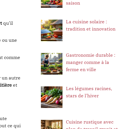
saison
La cuisine solaire :
t
qu’il
tradition et innovation
e ou une
Gastronomie durable :
Tout comme
manger comme à la
ferme en ville
r un autre
itière
et
Les légumes racines,
stars de l’hiver
ute
Cuisine rustique avec
out ce qui
plan de travail granit et