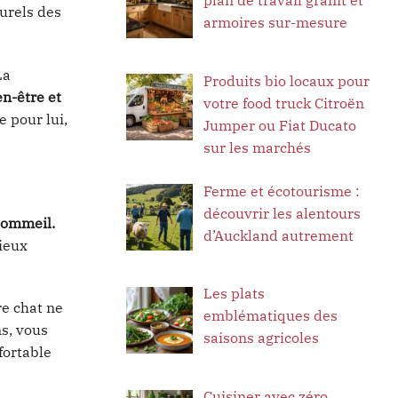
turels des
armoires sur-mesure
La
Produits bio locaux pour
en-être et
votre food truck Citroën
 pour lui,
Jumper ou Fiat Ducato
sur les marchés
Ferme et écotourisme :
découvrir les alentours
 sommeil.
d’Auckland autrement
mieux
Les plats
re chat ne
emblématiques des
s, vous
saisons agricoles
fortable
Cuisiner avec zéro