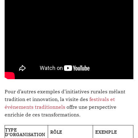
Pour d’autres exemples d’initiatives rurales mêlant
tradition et innovation, la visite des
festivals et
événements traditionnels
offre une perspective
enrichie de ces transformations.
TYPE
RÔLE
EXEMPLE
D’ORGANISATION