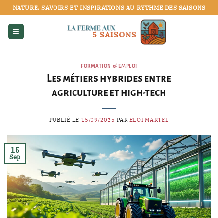
Passer
NATURE, SAVOIRS ET INSPIRATIONS AU RYTHME DES SAISONS
au
contenu
FORMATION & EMPLOI
Les métiers hybrides entre
agriculture et high-tech
PUBLIÉ LE
15/09/2025
PAR
ELOI MARTEL
15
Sep