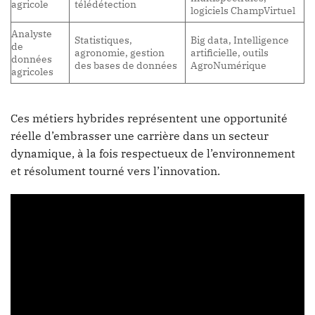
agricole
télédétection
logiciels ChampVirtuel
Analyste
Statistiques,
Big data, Intelligence
de
agronomie, gestion
artificielle, outils
données
des bases de données
AgroNumérique
agricoles
Ces métiers hybrides représentent une opportunité
réelle d’embrasser une carrière dans un secteur
dynamique, à la fois respectueux de l’environnement
et résolument tourné vers l’innovation.