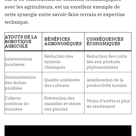
avec les agriculteurs, est un excellent exemple de
cette synergie entre savoir-faire terrain et expertise
technique.
ATOUTS DE LA
BÉNÉFICES
CONSÉQUENCES
ROBOTIQUE
AGRONOMIQUES
ÉCONOMIQUES
AGRICOLE
Réduction des
Réduction des coûts
Interventions
intrants
liés aux produits
localisées
chimiques
phytosanitaires
Automatisation
Qualité améliorée
Amélioration de la
des tâches
des cultures
productivité horaire
pénibles
Collecte
Prévention des
Moins d’arrêts et plus
continue de
maladies et stress
de rendement
données
des plantes