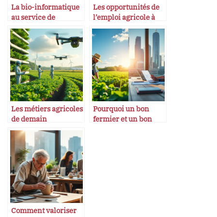
La bio-informatique
Les opportunités de
au service de
l’emploi agricole à
l’agriculture
l’international
Les métiers agricoles
Pourquoi un bon
de demain
fermier et un bon
entrepreneur ont la
même vision long
terme
Comment valoriser