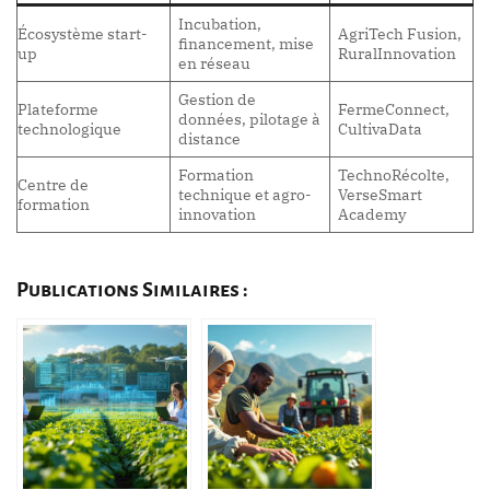
Incubation,
Écosystème start-
AgriTech Fusion,
financement, mise
up
RuralInnovation
en réseau
Gestion de
Plateforme
FermeConnect,
données, pilotage à
technologique
CultivaData
distance
Formation
TechnoRécolte,
Centre de
technique et agro-
VerseSmart
formation
innovation
Academy
Publications Similaires :