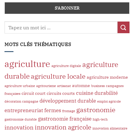
MOTS CLÉS THÉMATIQUES
agriculture
agriculture
agriculture digitale
durable
agriculture locale
agriculture moderne
automne
agriculture urbaine
agritourisme
artisanat
business
campagnes
cuisine
durabilité
circuit court
circuits courts
françaises
développement durable
décoration campagne
emploi agricole
gastronomie
entrepreneuriat
fermes
fromage
gastronomie française
gastronomie durable
high-tech
innovation agricole
innovation
innovation alimentaire