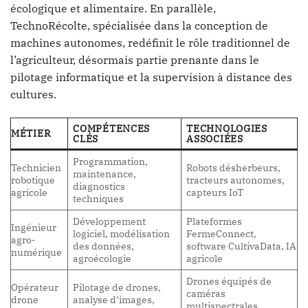
écologique et alimentaire. En parallèle,
TechnoRécolte, spécialisée dans la conception de
machines autonomes, redéfinit le rôle traditionnel de
l’agriculteur, désormais partie prenante dans le
pilotage informatique et la supervision à distance des
cultures.
COMPÉTENCES
TECHNOLOGIES
MÉTIER
CLÉS
ASSOCIÉES
Programmation,
Technicien
Robots désherbeurs,
maintenance,
robotique
tracteurs autonomes,
diagnostics
agricole
capteurs IoT
techniques
Développement
Plateformes
Ingénieur
logiciel, modélisation
FermeConnect,
agro-
des données,
software CultivaData, IA
numérique
agroécologie
agricole
Drones équipés de
Opérateur
Pilotage de drones,
caméras
drone
analyse d’images,
multispectrales,