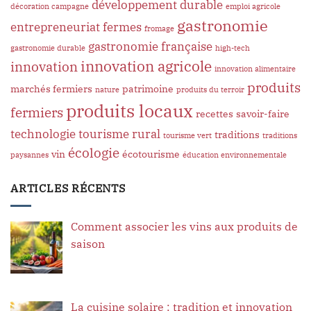
développement durable
décoration campagne
emploi agricole
gastronomie
entrepreneuriat
fermes
fromage
gastronomie française
gastronomie durable
high-tech
innovation agricole
innovation
innovation alimentaire
produits
marchés fermiers
patrimoine
nature
produits du terroir
produits locaux
fermiers
recettes
savoir-faire
technologie
tourisme rural
traditions
tourisme vert
traditions
écologie
vin
écotourisme
paysannes
éducation environnementale
ARTICLES RÉCENTS
Comment associer les vins aux produits de
saison
La cuisine solaire : tradition et innovation