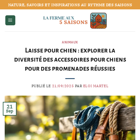
Passer
NATURE, SAVOIRS ET INSPIRATIONS AU RYTHME DES SAISONS
au
contenu
ANIMAUX
Laisse pour chien : explorer la
diversité des accessoires pour chiens
pour des promenades réussies
PUBLIÉ LE
21/09/2025
PAR
ELOI MARTEL
21
Sep