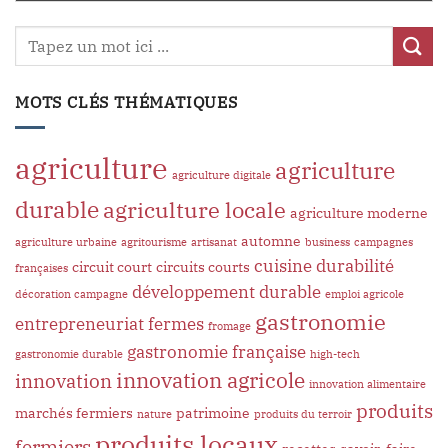
MOTS CLÉS THÉMATIQUES
agriculture
agriculture
agriculture digitale
durable
agriculture locale
agriculture moderne
automne
agriculture urbaine
agritourisme
artisanat
business
campagnes
cuisine
durabilité
circuit court
circuits courts
françaises
développement durable
décoration campagne
emploi agricole
gastronomie
entrepreneuriat
fermes
fromage
gastronomie française
gastronomie durable
high-tech
innovation agricole
innovation
innovation alimentaire
produits
marchés fermiers
patrimoine
nature
produits du terroir
produits locaux
fermiers