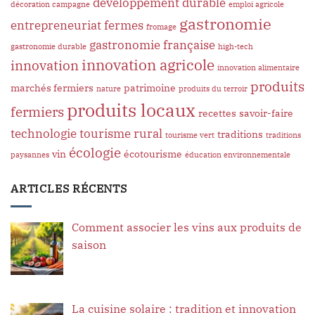
développement durable
décoration campagne
emploi agricole
gastronomie
entrepreneuriat
fermes
fromage
gastronomie française
gastronomie durable
high-tech
innovation agricole
innovation
innovation alimentaire
produits
marchés fermiers
patrimoine
nature
produits du terroir
produits locaux
fermiers
recettes
savoir-faire
technologie
tourisme rural
traditions
tourisme vert
traditions
écologie
vin
écotourisme
paysannes
éducation environnementale
ARTICLES RÉCENTS
Comment associer les vins aux produits de
saison
La cuisine solaire : tradition et innovation