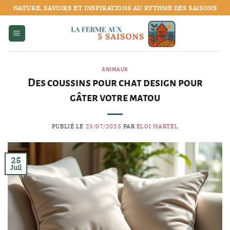
Passer
NATURE, SAVOIRS ET INSPIRATIONS AU RYTHME DES SAISONS
au
contenu
ANIMAUX
Des coussins pour chat design pour
gâter votre matou
PUBLIÉ LE
25/07/2025
PAR
ELOI MARTEL
25
Juil