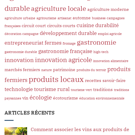
durable
agriculture locale
agriculture moderne
automne
agriculture urbaine
agritourisme
artisanat
business
campagnes
cuisine
durabilité
circuit court
circuits courts
françaises
développement durable
décoration campagne
emploi agricole
gastronomie
entrepreneuriat
fermes
fromage
gastronomie française
gastronomie durable
high-tech
innovation agricole
innovation
innovation alimentaire
produits
marchés fermiers
patrimoine
nature
produits du terroir
produits locaux
fermiers
recettes
savoir-faire
technologie
tourisme rural
traditions
tourisme vert
traditions
écologie
vin
écotourisme
paysannes
éducation environnementale
ARTICLES RÉCENTS
Comment associer les vins aux produits de