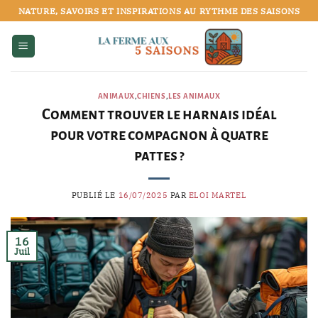
Passer
NATURE, SAVOIRS ET INSPIRATIONS AU RYTHME DES SAISONS
au
contenu
ANIMAUX
,
CHIENS
,
LES ANIMAUX
Comment trouver le harnais idéal
pour votre compagnon à quatre
pattes ?
PUBLIÉ LE
16/07/2025
PAR
ELOI MARTEL
16
Juil